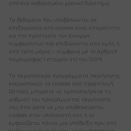
από ένα καθορισμένο χρονικό διάστημα.
Τα δεδομένα που υποβάλλονται σε
επεξεργασία από cookies είναι απαραίτητα
για την προστασία των έννομων
συμφερόντων που επιδιώκονται από εμάς ή
από τρίτο μέρος – σύμφωνα με το άρθρο 6
παράγραφος 1 στοιχείο στ) του GDPR.
Τα περισσότερα προγράμματα περιήγησης
ενεργοποιούν τα cookies από προεπιλογή.
Ωστόσο, μπορείτε να τροποποιήσετε τη
ρύθμιση του προγράμματος περιήγησής
σας έτσι ώστε να μην αποθηκεύονται
cookies στον υπολογιστή σας ή να
εμφανίζεται πάντα μια υπόδειξη πριν από
τη δημιουργία ενός νέου cookie. Ωστόσο, η