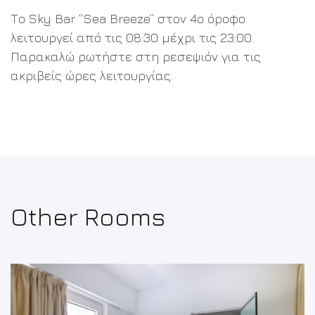
Ιστοσελίδα μας!
Το Sky Bar “Sea Breeze” στον 4ο όροφο
λειτουργεί από τις 08:30 μέχρι τις 23:00.
Γιορτάζουμε τη νέα Ιστοσελίδα μας με μια
Παρακαλώ ρωτήστε στη ρεσεψιόν για τις
Αποκλειστική προσφορά -15% για κρατήσεις άνω
ακριβείς ώρες λειτουργίας.
των 7 νυχτών.
ΚΛΕΊΣΤΕ ΑΥΤΉ ΤΗΝ ΠΡΟΣΦΟΡΆ
Other Rooms